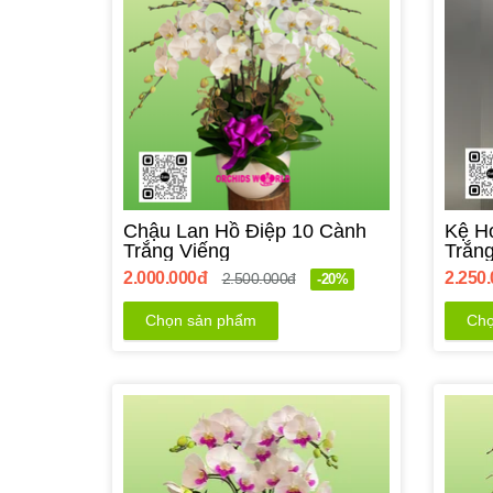
Chậu Lan Hồ Điệp 10 Cành
Kệ H
Trắng Viếng
Trắn
2.000.000đ
2.250
2.500.000đ
-20%
Chọn sản phẩm
Chọ