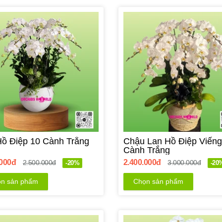
Hồ Điệp 10 Cành Trắng
Chậu Lan Hồ Điệp Viếng
Cành Trắng
.000đ
2.400.000đ
2.500.000đ
3.000.000đ
-20%
-20
n sản phẩm
Chọn sản phẩm