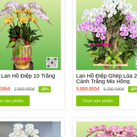
 Lan Hồ Điệp 10 Trắng
Lan Hồ Điệp Ghép Lũa 
Cành Trắng Mix Hồng
.000đ
5.000.000đ
2.500.000đ
6.250.000đ
-20%
-20
n sản phẩm
Chọn sản phẩm