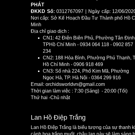
PHÁT
ĐKKD Số:
0312767097 | Ngày cấp: 12/06/2020
Nơi cấp: Sở Kế Hoạch Đầu Tư Thành phố Hồ C
Minh
Địa chỉ giao dịch :
CN1: 42 Điện Biên Phủ, Phường Tân Định
TPHồ Chí Minh - 0934 064 118 - 0902 857
234
CN2: 188 Hòa Bình, Phường Phú Thạnh, 
Hồ Chí Minh - 0906 918 469
CN3: Số nhà 224, Phố Kim Mã, Phường
Ngọc Hà, TP. Hà Nội - 0364 299 916
Email: orchidsworldvn@gmail.com
Thời gian làm việc : 7:30 (Sáng) - 20:00 (Tối)
Thứ hai -Chủ nhật
Lan Hồ Điệp Trắng
Lan Hồ Điệp Trắng là biểu tượng của sự thanh kh
cánh hoa trắng muốt, chậu lan này sẽ làm sáng 