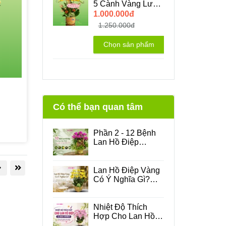
5 Cành Vàng Lưỡi
Đỏ
1.000.000đ
1.250.000đ
Chọn sản phẩm
Có thể bạn quan tâm
Phần 2 - 12 Bệnh
Lan Hồ Điệp
Thường Gặp Nhất
Và Cách Xử Lý
Hiệu Quả
Lan Hồ Điệp Vàng
Có Ý Nghĩa Gì?
Sắc Hoa Của Tài
Lộc, May Mắn Và
Thành Công
Nhiệt Độ Thích
Hợp Cho Lan Hồ
Điệp Là Bao