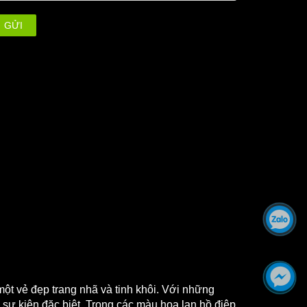
GỬI
ột vẻ đẹp trang nhã và tinh khôi. Với những
sự kiện đặc biệt. Trong các màu hoa lan hồ điệp