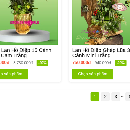
 Lan Hồ Điệp 15 Cành
Lan Hồ Điệp Ghép Lũa 3
 Cam Trắng
Cành Mini Trắng
.000đ
750.000đ
3.750.000đ
940.000đ
-20%
-20%
n sản phẩm
Chọn sản phẩm
...
1
2
3