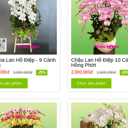
oa Lan Hồ Điệp - 9 Cành
Chậu Lan Hồ Điệp 10 C
g
Hồng Phớt
.000đ
2.000.000đ
3.000.000đ
2.500.000đ
-25%
-20
n sản phẩm
Chọn sản phẩm