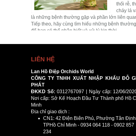
thối rễ, 
a phong thủy
cháy lá 
tân gia đẹp,
là những bệnh thường gặp và phần lớn liên qua
 chậu lan phù
Tiếp theo, hãy cùng tìm hiểu những bệnh thường 
để bạn có thể nhận biết và xử lý kịp thời.
XEM THÊM ››
LIÊN HỆ
Lan Hồ Điệp Orchids World
CÔNG TY TNHH XUẤT NHẬP KHẨU ĐỖ G
PHÁT
ĐKKD Số:
0312767097 | Ngày cấp: 12/06/2020
Nơi cấp: Sở Kế Hoạch Đầu Tư Thành phố Hồ C
Minh
Địa chỉ giao dịch :
CN1: 42 Điện Biên Phủ, Phường Tân Định
TPHồ Chí Minh - 0934 064 118 - 0902 857
234