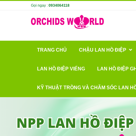
Gọi ngay :
0934064118
TRANG CHỦ
CHẬU LAN HỒ ĐIỆP
LAN HỒ ĐIỆP VIẾNG
LAN HỒ ĐIỆP G
KỸ THUẬT TRỒNG VÀ CHĂM SÓC LAN HỒ