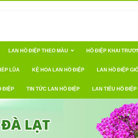
LAN HỒ ĐIỆP THEO MÀU
HỒ ĐIỆP KHAI TRƯƠ
HÉP LŨA
KỆ HOA LAN HỒ ĐIỆP
LAN HỒ ĐIỆP GI
 ĐIỆP
TIN TỨC LAN HỒ ĐIỆP
LAN TIỂU HỒ ĐIỆP