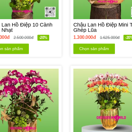
 Lan Hồ Điệp 10 Cành
Chậu Lan Hồ Điệp Mini 
 Nhạt
Ghép Lũa
.000đ
1.300.000đ
2.500.000đ
1.625.000đ
-20%
-20
n sản phẩm
Chọn sản phẩm