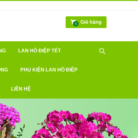
Giỏ hàng
0
NG
LAN HỒ ĐIỆP TẾT
ỐNG
PHỤ KIỆN LAN HỒ ĐIỆP
LIÊN HỆ