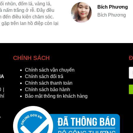
thối nhũn, đốm lá, vàng lá,
Bích Phương
và nấm trắng ở rễ. Đây đều
Bích Phương
n đến điều kiện chăm sóc.
nhiều ý nghĩa tốt đẹp. Không chỉ 
gặp trên lan hồ điệp còn lại
thường được lựa chọn làm quà tặ
trương, tân gia, chúc mừng, sinh n
XEM THÊM ››
CHÍNH SÁCH
Đ
Chính sách vận chuyển
IA
Chính sách đổi trả
Chính sách thanh toán
 |
Chính sách bảo hành
hí
Bảo mật thông tin khách hàng
,