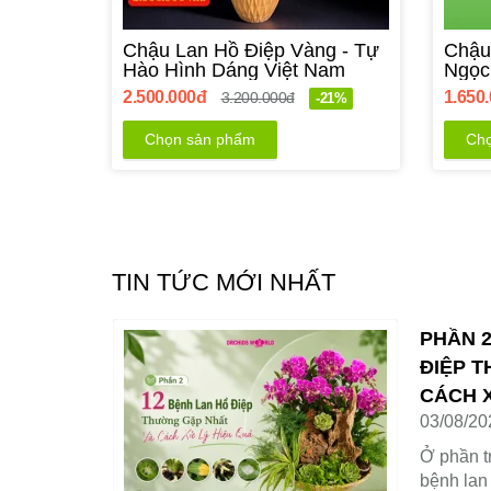
Chậu Lan Hồ Điệp Vàng - Tự
Chậu
Hào Hình Dáng Việt Nam
Ngọc 
2.500.000đ
1.650
3.200.000đ
-21%
Chọn sản phẩm
Chọ
TIN TỨC MỚI NHẤT
ÂN GIA
PHẦN 2
ên ca tối thân
Mua hàng ở shop được tư vấn tận tình
VÀ Ý
ĐIỆP 
á trời. Xoa đầu
Y CHO
CÁCH X
ây để ngắm 2
03/08/20
Tường Vân
Ở phần t
Tường Vân
bệnh lan
 được đánh