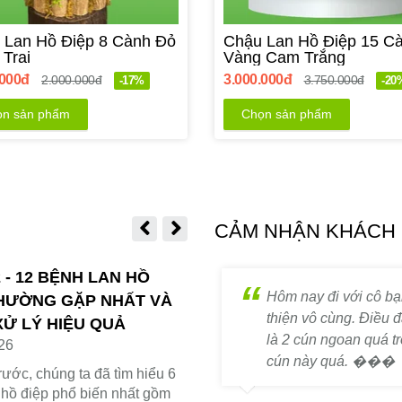
 Lan Hồ Điệp 8 Cành Đỏ
Chậu Lan Hồ Điệp 15 C
Trai
Vàng Cam Trắng
.000đ
3.000.000đ
2.000.000đ
3.750.000đ
-17%
-20
n sản phẩm
Chọn sản phẩm
CẢM NHẬN KHÁCH
 - 12 BỆNH LAN HỒ
. Nhất định sẽ quay lại !!!
Hôm nay đi với cô bạn
THƯỜNG GẶP NHẤT VÀ
thiện vô cùng. Điều đ
Ử LÝ HIỆU QUẢ
là 2 cún ngoan quá t
26
cún này quá. ���
rước, chúng ta đã tìm hiểu 6
 hồ điệp phổ biến nhất gồm