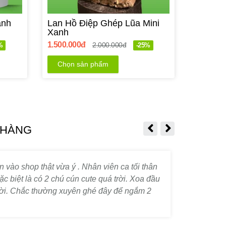
ành
Lan Hồ Điệp Ghép Lũa Mini
Xanh
1.500.000đ
2.000.000đ
%
-25%
Chọn sản phẩm
 HÀNG
LAN HỒ ĐIỆP VÀNG CÓ Ý
 vào shop thật vừa ý . Nhân viên ca tối thân
Mua hà
NGHĨA GÌ? SẮC HOA CỦA TÀI
ặc biệt là có 2 chú cún cute quá trời. Xoa đầu
LỘC, MAY MẮN VÀ THÀNH
rời. Chắc thường xuyên ghé đây để ngắm 2
CÔNG
T
31/07/2026
T
Lan hồ điệp vàng là một trong những